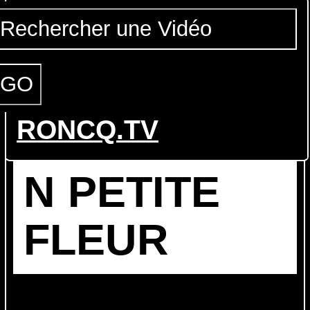
RONCQ.TV
EXPOSITIO
N PETITE
FLEUR